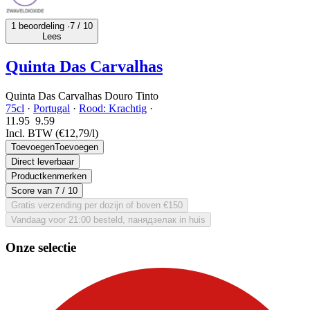
1 beoordeling ·
7
/ 10
Lees
Quinta Das Carvalhas
Quinta Das Carvalhas Douro Tinto
75cl
·
Portugal
·
Rood: Krachtig
·
11.95
9.
59
Incl. BTW
(€12,79/l)
Toevoegen
Toevoegen
Direct leverbaar
Productkenmerken
Score van
7
/ 10
Gratis verzending per dozijn of boven €150
Vandaag voor 21:00 besteld, панядзелак in huis
Onze selectie