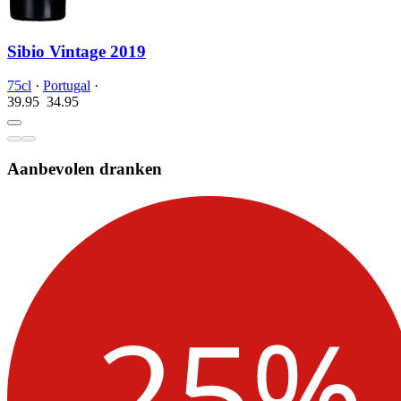
Sibio Vintage 2019
75cl
·
Portugal
·
39.95
34.
95
Aanbevolen dranken