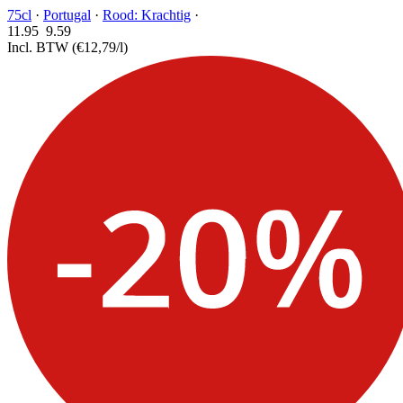
75cl
·
Portugal
·
Rood: Krachtig
·
11.95
9.
59
Incl. BTW
(€12,79/l)