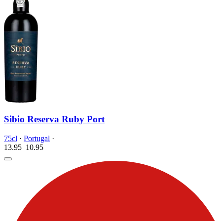
Sibio Reserva Ruby Port
75cl
·
Portugal
·
13.95
10.
95