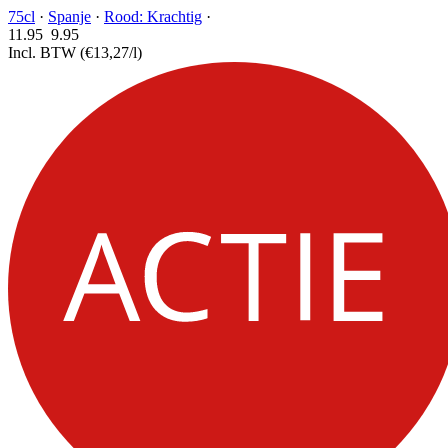
75cl
·
Spanje
·
Rood: Krachtig
·
11.95
9.
95
Incl. BTW
(€13,27/l)