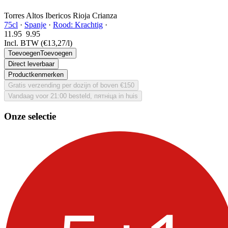
Torres Altos Ibericos Rioja Crianza
75cl
·
Spanje
·
Rood: Krachtig
·
11.95
9.
95
Incl. BTW
(€13,27/l)
Toevoegen
Toevoegen
Direct leverbaar
Productkenmerken
Gratis verzending per dozijn of boven €150
Vandaag voor 21:00 besteld, пятніца in huis
Onze selectie