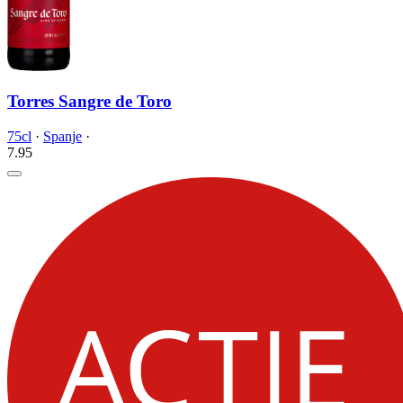
Torres Sangre de Toro
75cl
·
Spanje
·
7.
95