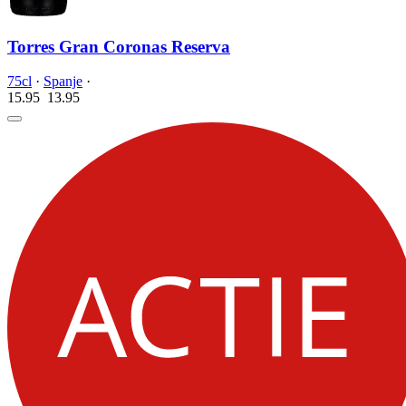
Torres Gran Coronas Reserva
75cl
·
Spanje
·
15.95
13.
95