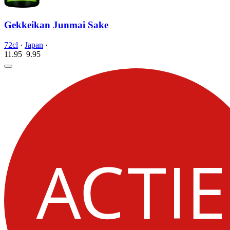
Gekkeikan Junmai Sake
72cl
·
Japan
·
11.95
9.
95