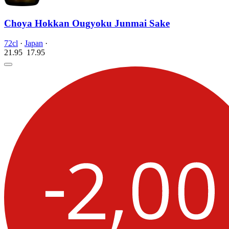
Choya Hokkan Ougyoku Junmai Sake
72cl
·
Japan
·
21.95
17.
95