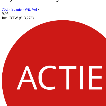
75cl
·
Spanje
·
Wit: Vol
·
9.
95
Incl. BTW
(€13,27/l)