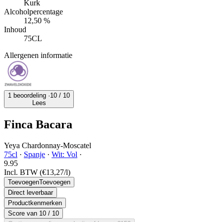
Kurk
Alcoholpercentage
12,50 %
Inhoud
75CL
Allergenen informatie
1 beoordeling ·
10
/ 10
Lees
Finca Bacara
Yeya Chardonnay-Moscatel
75cl
·
Spanje
·
Wit: Vol
·
9.
95
Incl. BTW
(€13,27/l)
Toevoegen
Toevoegen
Direct leverbaar
Productkenmerken
Score van
10
/ 10