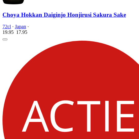
Choya Hokkan Daiginjo Honjirusi Sakura Sake
72cl
·
Japan
·
19.95
17.
95