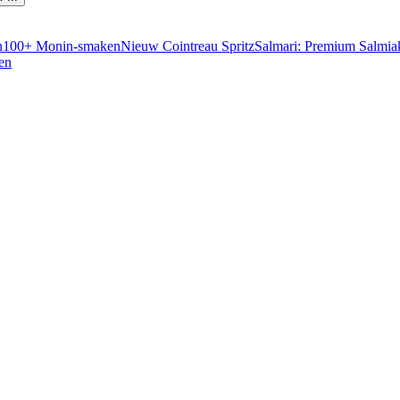
n
100+ Monin-smaken
Nieuw Cointreau Spritz
Salmari: Premium Salmia
en