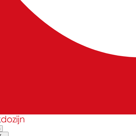
n
 ...