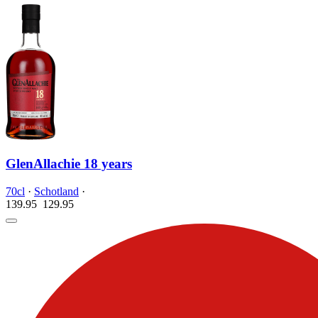
GlenAllachie 18 years
70cl
·
Schotland
·
139.95
129.
95