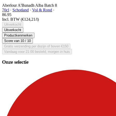
Aberlour A'Bunadh Alba Batch 8
70cl
·
Schotland
·
Vol & Rond
·
86.
95
Incl. BTW
(€124,21/l)
Uitverkocht
Uitverkocht
Productkenmerken
Score van
10
/ 10
Gratis verzending per dozijn of boven €150
Vandaag voor 21:00 besteld, morgen in huis
Onze selectie