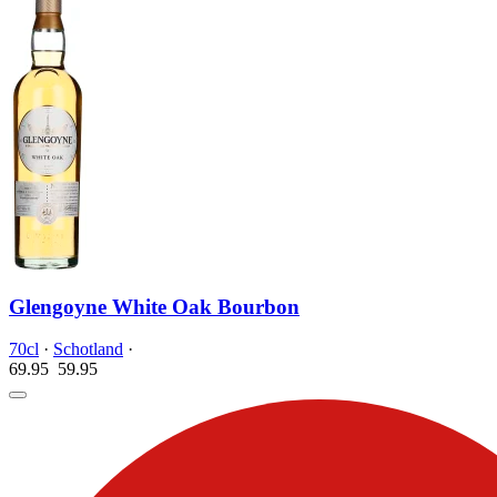
Glengoyne White Oak Bourbon
70cl
·
Schotland
·
69.95
59.
95