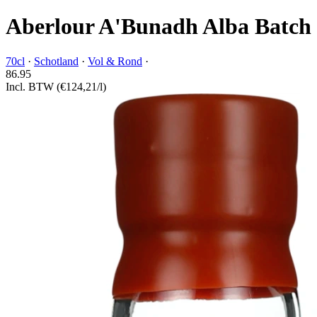
Aberlour A'Bunadh Alba Batch
70cl
·
Schotland
·
Vol & Rond
·
86.
95
Incl. BTW
(€124,21/l)