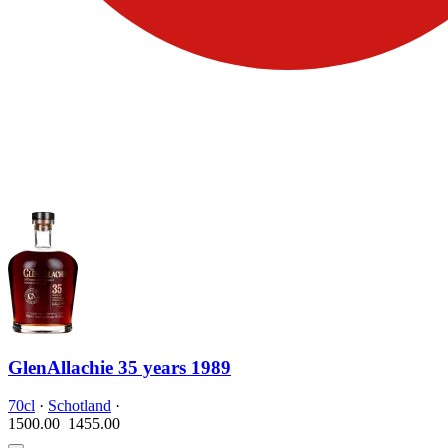
GlenAllachie 35 years 1989
70cl
·
Schotland
·
1500.00
1455.
00