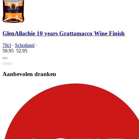
GlenAllachie 10 years Grattamacco Wine Finish
70cl
·
Schotland
·
59.95
52.
95
Aanbevolen dranken