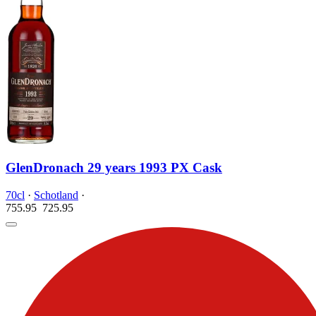
GlenDronach 29 years 1993 PX Cask
70cl
·
Schotland
·
755.95
725.
95