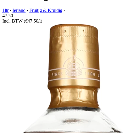
1ltr
·
Ierland
·
Fruitig & Kruidig
·
47.
50
Incl. BTW
(€47,50/l)