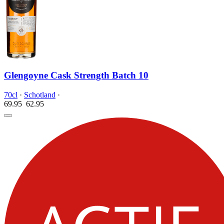
Glengoyne Cask Strength Batch 10
70cl
·
Schotland
·
69.95
62.
95