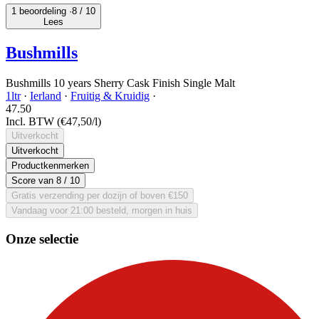
1 beoordeling ·
8
/ 10
Lees
Bushmills
Bushmills 10 years Sherry Cask Finish Single Malt
1ltr
·
Ierland
·
Fruitig & Kruidig
·
47.
50
Incl. BTW
(€47,50/l)
Uitverkocht
Uitverkocht
Productkenmerken
Score van
8
/ 10
Gratis verzending per dozijn of boven €150
Vandaag voor 21:00 besteld, morgen in huis
Onze selectie