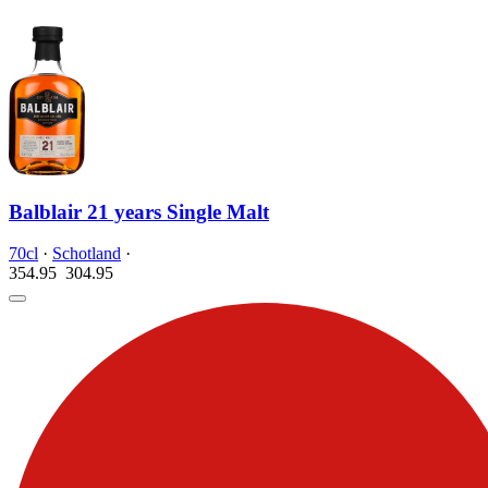
Balblair 21 years Single Malt
70cl
·
Schotland
·
354.95
304.
95