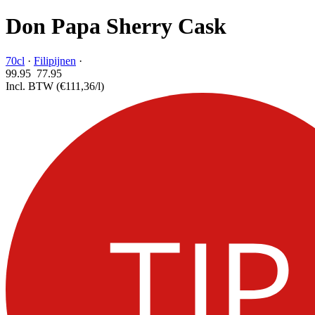
Don Papa Sherry Cask
70cl
·
Filipijnen
·
99.95
77.
95
Incl. BTW
(€111,36/l)