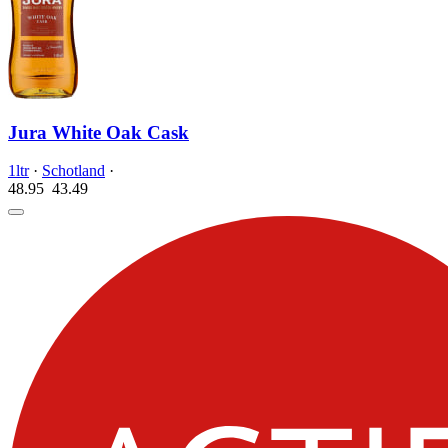
Jura White Oak Cask
1ltr
·
Schotland
·
48.95
43.
49