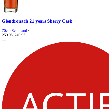
Glendronach 21 years Sherry Cask
70cl
·
Schotland
·
259.95
249.
95