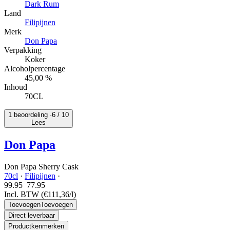
Dark Rum
Land
Filipijnen
Merk
Don Papa
Verpakking
Koker
Alcoholpercentage
45,00 %
Inhoud
70CL
1 beoordeling ·
6
/ 10
Lees
Don Papa
Don Papa Sherry Cask
70cl
·
Filipijnen
·
99.95
77.
95
Incl. BTW
(€111,36/l)
Toevoegen
Toevoegen
Direct leverbaar
Productkenmerken