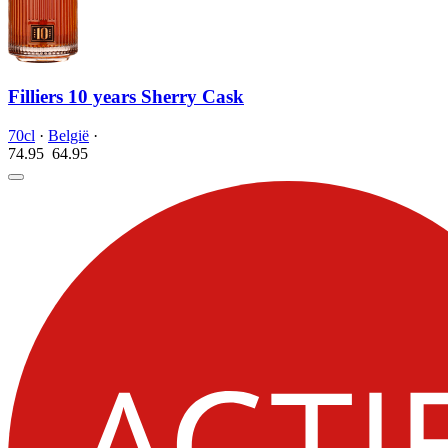
Filliers 10 years Sherry Cask
70cl
·
België
·
74.95
64.
95