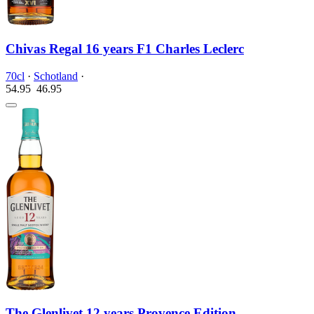
Chivas Regal 16 years F1 Charles Leclerc
70cl
·
Schotland
·
54.95
46.
95
The Glenlivet 12 years Provence Edition