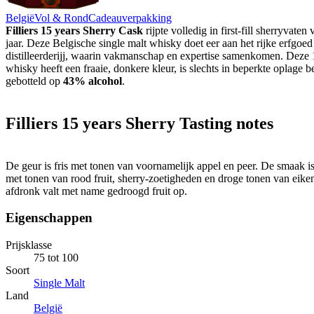
België
Vol & Rond
Cadeauverpakking
Filliers 15 years Sherry Cask
rijpte volledig in first-fill sherryvate
jaar. Deze Belgische single malt whisky doet eer aan het rijke erfgoed 
distilleerderijj, waarin vakmanschap en expertise samenkomen. Deze 
whisky heeft een fraaie, donkere kleur, is slechts in beperkte oplage b
gebotteld op
43% alcohol
.
Filliers 15 years Sherry Tasting notes
De geur is fris met tonen van voornamelijk appel en peer. De smaak i
met tonen van rood fruit, sherry-zoetigheden en droge tonen van eike
afdronk valt met name gedroogd fruit op.
Eigenschappen
Prijsklasse
75 tot 100
Soort
Single Malt
Land
België