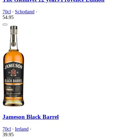
70cl
·
Schotland
·
54.
95
Jameson Black Barrel
70cl
·
Ierland
·
39.
95