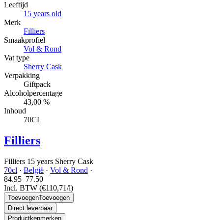
Leeftijd
15 years old
Merk
Filliers
Smaakprofiel
Vol & Rond
Vat type
Sherry Cask
Verpakking
Giftpack
Alcoholpercentage
43,00 %
Inhoud
70CL
Filliers
Filliers 15 years Sherry Cask
70cl
·
België
·
Vol & Rond
·
84.95
77.
50
Incl. BTW
(€110,71/l)
Toevoegen
Toevoegen
Direct leverbaar
Productkenmerken