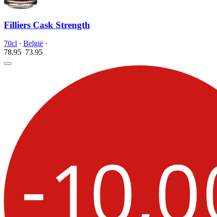
Filliers Cask Strength
70cl
·
België
·
78.95
73.
95