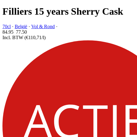
Filliers 15 years Sherry Cask
70cl
·
België
·
Vol & Rond
·
84.95
77.
50
Incl. BTW
(€110,71/l)