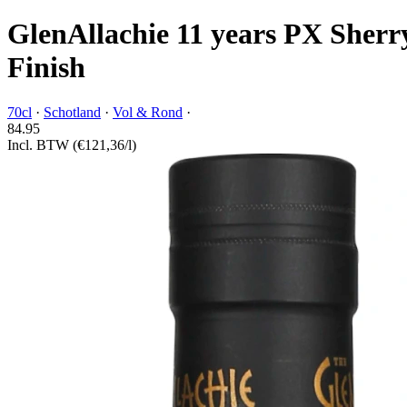
GlenAllachie 11 years PX Sher
Finish
70cl
·
Schotland
·
Vol & Rond
·
84.
95
Incl. BTW
(€121,36/l)