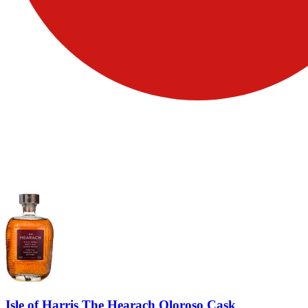
Isle of Harris The Hearach Oloroso Cask