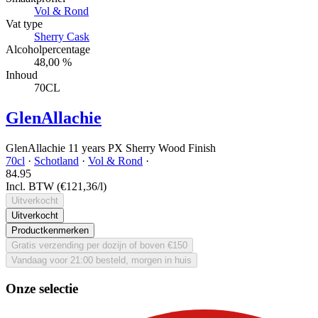
Vol & Rond
Vat type
Sherry Cask
Alcoholpercentage
48,00 %
Inhoud
70CL
GlenAllachie
GlenAllachie 11 years PX Sherry Wood Finish
70cl
·
Schotland
·
Vol & Rond
·
84.
95
Incl. BTW
(€121,36/l)
Uitverkocht
Uitverkocht
Productkenmerken
Gratis verzending per dozijn of boven €150
Vandaag voor 21:00 besteld, morgen in huis
Onze selectie