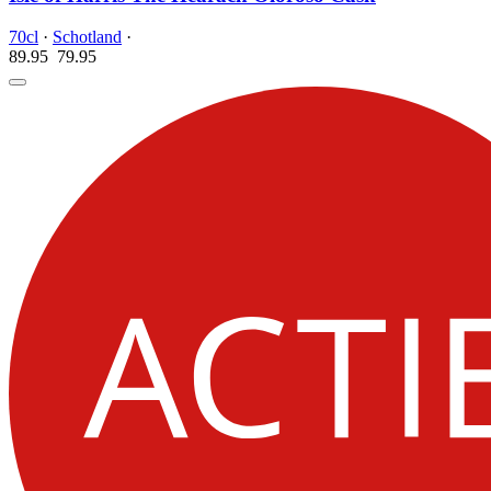
70cl
·
Schotland
·
89.95
79.
95