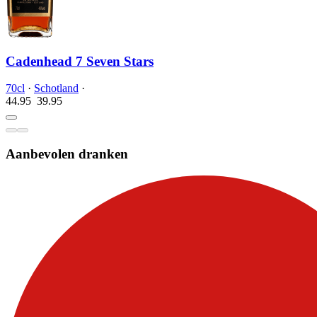
Cadenhead 7 Seven Stars
70cl
·
Schotland
·
44.95
39.
95
Aanbevolen dranken