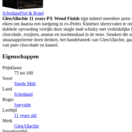
Schotland
Vol & Rond
GlenAllachie 11 years PX Wood Finish
rijpt initieel meerdere jare
eiken om daarna een narijping in ex-Pedro Ximénez sherryvaten te o
dubbele opvoeding verrijkt deze single malt whisky met verleidelijke
chocolade, rozijnen, ananas en nootmuskaat in de neus. Smaken die 
sinaasappelzeste doen denken, het handelsmerk van GlenAllachie, ga
van pure chocolade en kaneel.
Eigenschappen
Prijsklasse
75 tot 100
Soort
Single Malt
Land
Schotland
Regio
Speyside
Leeftijd
11 years old
Merk
GlenAllachie
Smaakprofiel