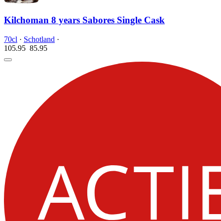
Kilchoman 8 years Sabores Single Cask
70cl
·
Schotland
·
105.95
85.
95