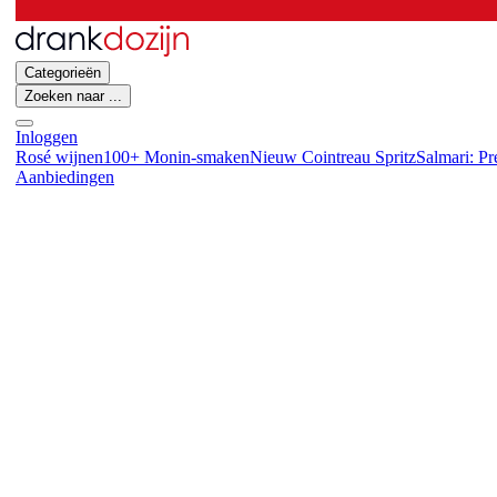
Categorieën
Zoeken naar ...
Inloggen
Rosé wijnen
100+ Monin-smaken
Nieuw Cointreau Spritz
Salmari: P
Aanbiedingen