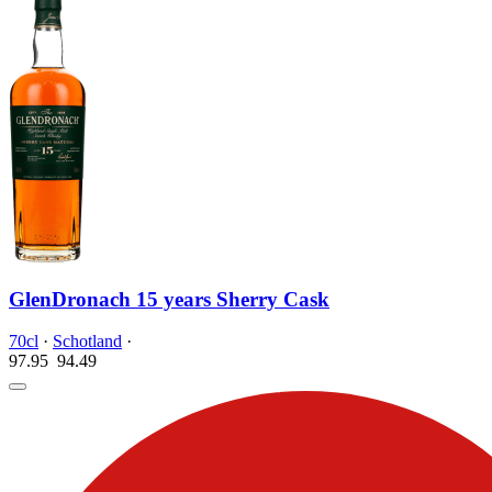
GlenDronach 15 years Sherry Cask
70cl
·
Schotland
·
97.95
94.
49