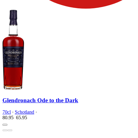
Glendronach Ode to the Dark
70cl
·
Schotland
·
80.95
65.
95