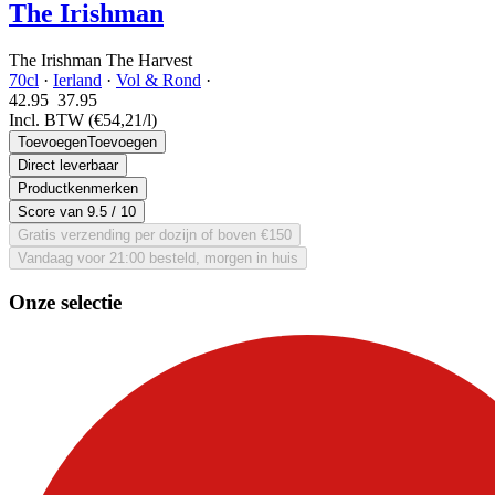
The Irishman
The Irishman The Harvest
70cl
·
Ierland
·
Vol & Rond
·
42.95
37.
95
Incl. BTW
(€54,21/l)
Toevoegen
Toevoegen
Direct leverbaar
Productkenmerken
Score van
9.5
/ 10
Gratis verzending per dozijn of boven €150
Vandaag voor 21:00 besteld, morgen in huis
Onze selectie