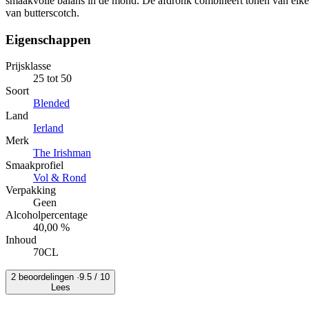
smaakvolle balans in de mond. De afdronk combineert tonen van eike
van butterscotch.
Eigenschappen
Prijsklasse
25 tot 50
Soort
Blended
Land
Ierland
Merk
The Irishman
Smaakprofiel
Vol & Rond
Verpakking
Geen
Alcoholpercentage
40,00 %
Inhoud
70CL
2 beoordelingen ·
9.5
/ 10
Lees