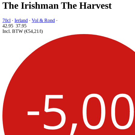
The Irishman The Harvest
70cl
·
Ierland
·
Vol & Rond
·
42.95
37.
95
Incl. BTW
(€54,21/l)