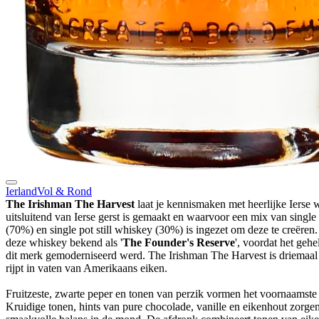
Ierland
Vol & Rond
The Irishman The Harvest
laat je kennismaken met heerlijke Ierse 
uitsluitend van Ierse gerst is gemaakt en waarvoor een mix van singl
(70%) en single pot still whiskey (30%) is ingezet om deze te creëren
deze whiskey bekend als '
The Founder's Reserve
', voordat het gehel
dit merk gemoderniseerd werd. The Irishman The Harvest is driemaal g
rijpt in vaten van Amerikaans eiken.
Fruitzeste, zwarte peper en tonen van perzik vormen het voornaamste
Kruidige tonen, hints van pure chocolade, vanille en eikenhout zorge