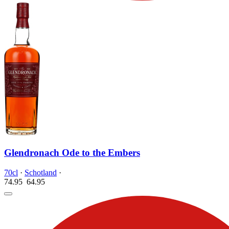
Glendronach Ode to the Embers
70cl
·
Schotland
·
74.95
64.
95