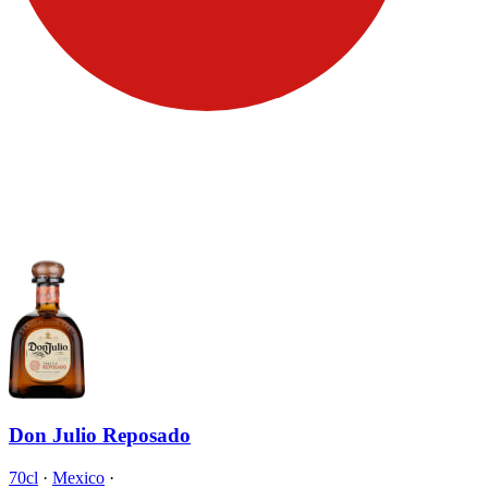
Don Julio Reposado
70cl
·
Mexico
·