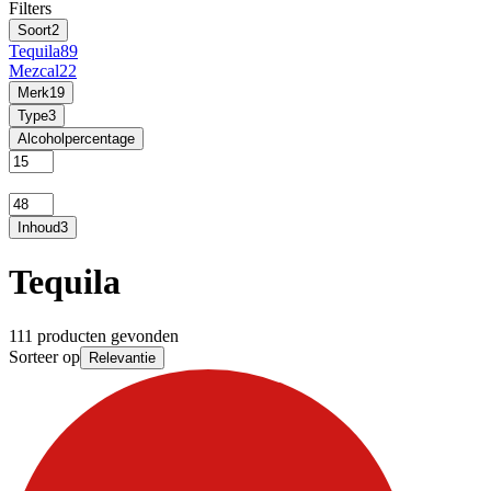
Filters
Soort
2
Tequila
89
Mezcal
22
Merk
19
Type
3
Alcoholpercentage
Inhoud
3
Tequila
111 producten gevonden
Sorteer op
Relevantie