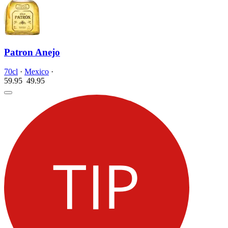
Patron Anejo
70cl
·
Mexico
·
59.95
49.
95