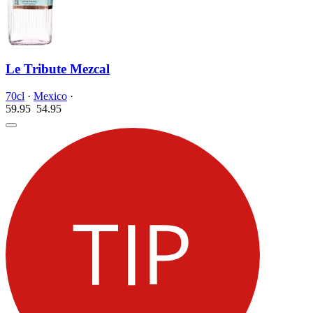
Le Tribute Mezcal
70cl
·
Mexico
·
59.95
54.
95