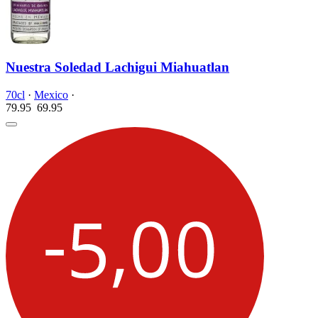
Nuestra Soledad Lachigui Miahuatlan
70cl
·
Mexico
·
79.95
69.
95