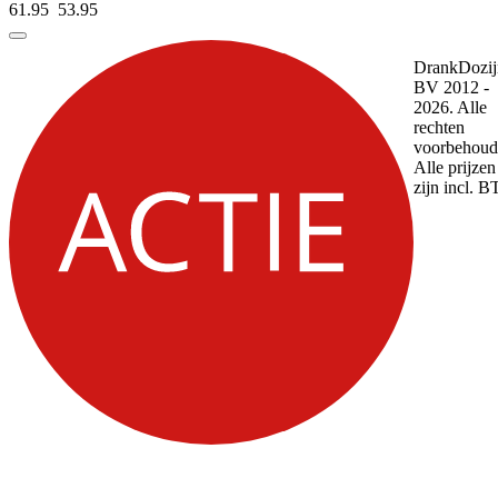
61.95
53.
95
DrankDozij
BV 2012 -
2026. Alle
rechten
voorbehoud
Alle prijzen
zijn incl. 