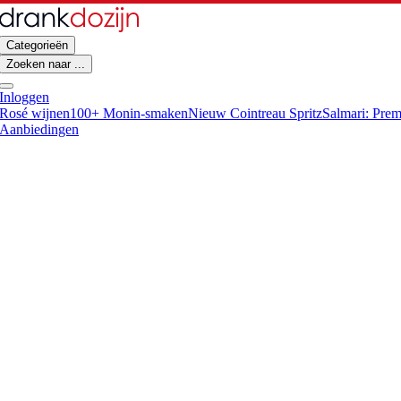
Categorieën
Zoeken naar ...
Inloggen
Rosé wijnen
100+ Monin-smaken
Nieuw Cointreau Spritz
Salmari: Pre
Aanbiedingen