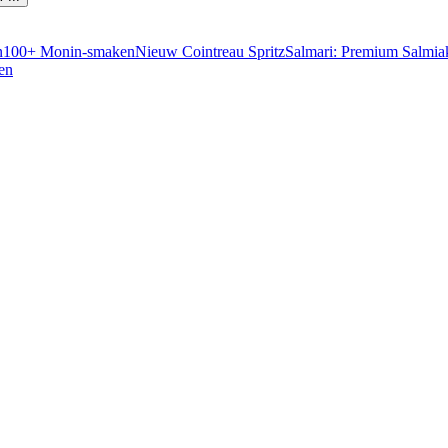
n
100+ Monin-smaken
Nieuw Cointreau Spritz
Salmari: Premium Salmia
en