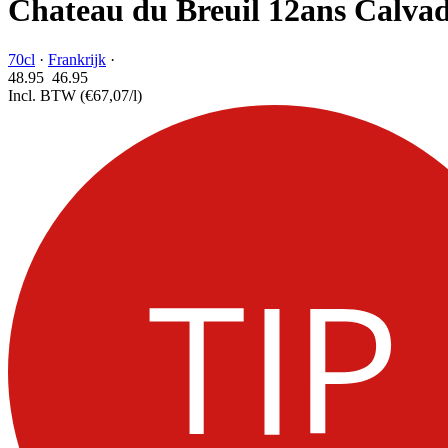
Chateau du Breuil 12ans Calva
70cl
·
Frankrijk
·
48.95
46.
95
Incl. BTW
(€67,07/l)