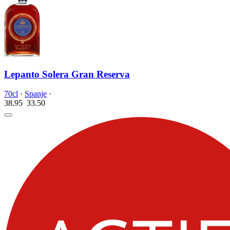
Lepanto Solera Gran Reserva
70cl
·
Spanje
·
38.95
33.
50