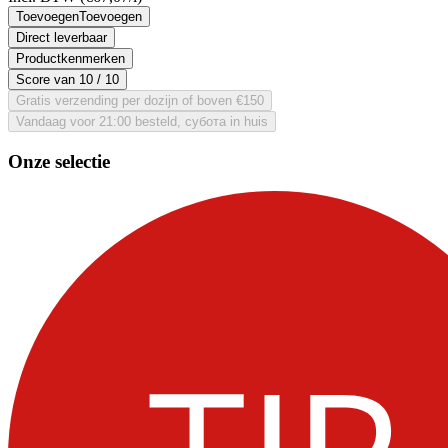
Toevoegen
Toevoegen
Direct leverbaar
Productkenmerken
Score van
10
/ 10
Gratis verzending per dozijn of boven €150
Vandaag voor 21:00 besteld, субота in huis
Onze selectie