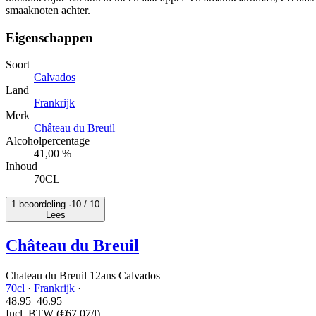
smaaknoten achter.
Eigenschappen
Soort
Calvados
Land
Frankrijk
Merk
Château du Breuil
Alcoholpercentage
41,00 %
Inhoud
70CL
1 beoordeling ·
10
/ 10
Lees
Château du Breuil
Chateau du Breuil 12ans Calvados
70cl
·
Frankrijk
·
48.95
46.
95
Incl. BTW
(€67,07/l)