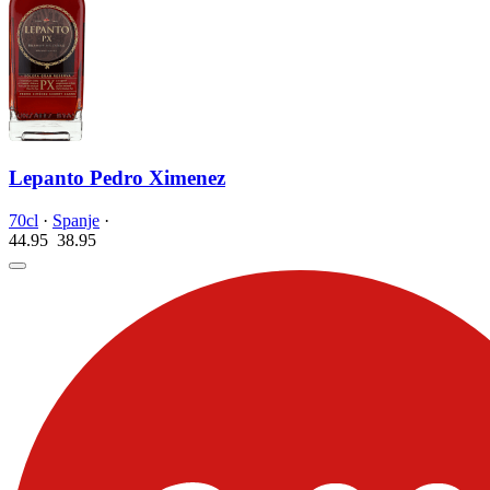
Lepanto Pedro Ximenez
70cl
·
Spanje
·
44.95
38.
95