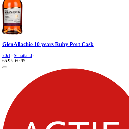
GlenAllachie 10 years Ruby Port Cask
70cl
·
Schotland
·
65.95
60.
95