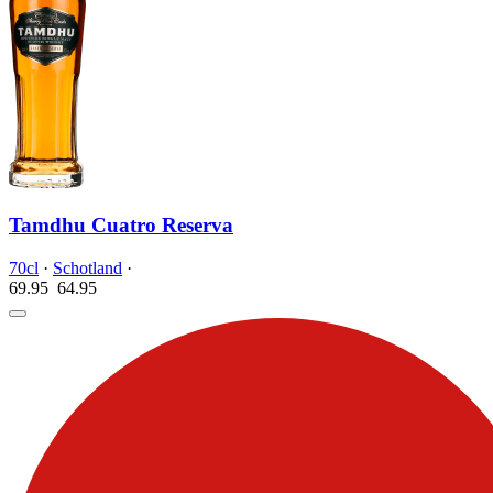
Tamdhu Cuatro Reserva
70cl
·
Schotland
·
69.95
64.
95