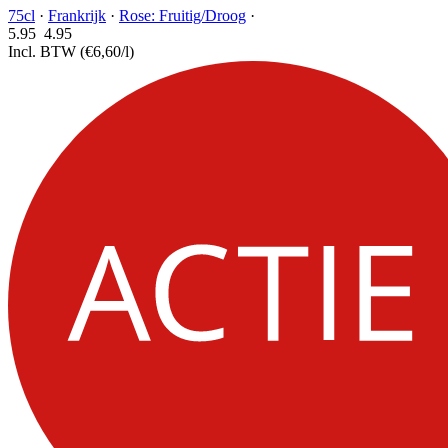
75cl
·
Frankrijk
·
Rose: Fruitig/Droog
·
5.95
4.
95
Incl. BTW
(€6,60/l)