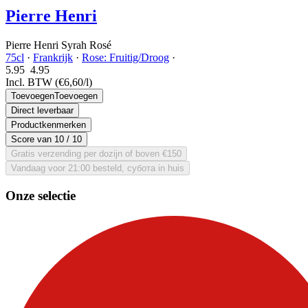
Pierre Henri
Pierre Henri Syrah Rosé
75cl
·
Frankrijk
·
Rose: Fruitig/Droog
·
5.95
4.
95
Incl. BTW
(€6,60/l)
Toevoegen
Toevoegen
Direct leverbaar
Productkenmerken
Score van
10
/ 10
Gratis verzending per dozijn of boven €150
Vandaag voor 21:00 besteld, субота in huis
Onze selectie