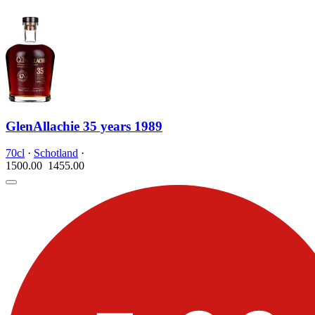
GlenAllachie 35 years 1989
70cl
·
Schotland
·
1500.00
1455.
00