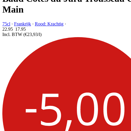
Main
75cl
·
Frankrijk
·
Rood: Krachtig
·
22.95
17.
95
Incl. BTW
(€23,93/l)