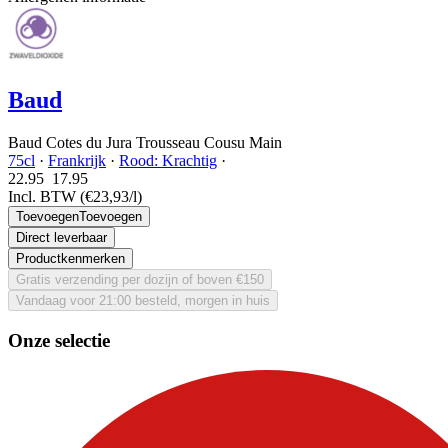
Baud
Baud Cotes du Jura Trousseau Cousu Main
75cl
·
Frankrijk
·
Rood: Krachtig
·
22.95
17.
95
Incl. BTW
(€23,93/l)
Toevoegen
Toevoegen
Direct leverbaar
Productkenmerken
Gratis verzending per dozijn of boven €150
Vandaag voor 21:00 besteld, morgen in huis
Onze selectie