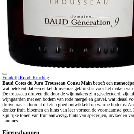
Frankrijk
Rood: Krachtig
Baud Cotes du Jura Trousseau Cousu Main
betreft een
monocépa
wat betekent dat één enkel druivenras gebruikt is voor het maken va
De trousseau druiven die door de wijnmakers zijn geselecteerd, zijn 
wijngaarden met een bodem van rode mergel en gravel, wat ideaal voo
druivenras is doordat dit zich goed ontwikkeld op warme bodems. Ar
donker fruit, bloemen en hints van leer vormen de voornaamste geur.
zijn rijke tonen van fruit aanwezig, hints van specerijen, invloeden v
tannines.
Eigenschappen