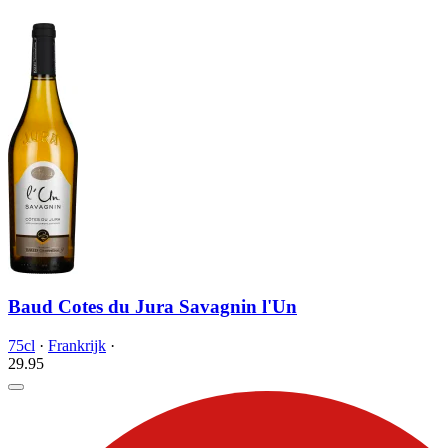
Baud Cotes du Jura Savagnin l'Un
75cl
·
Frankrijk
·
29.
95