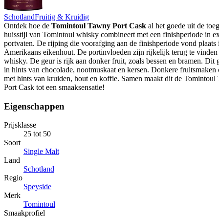
Schotland
Fruitig & Kruidig
Ontdek hoe de
Tomintoul Tawny Port Cask
al het goede uit de toe
huisstijl van Tomintoul whisky combineert met een finishperiode in 
portvaten. De rijping die voorafging aan de finishperiode vond plaats 
Amerikaans eikenhout. De portinvloeden zijn rijkelijk terug te vinden
whisky. De geur is rijk aan donker fruit, zoals bessen en bramen. Dit 
in hints van chocolade, nootmuskaat en kersen. Donkere fruitsmaken
met hints van kruiden, hout en koffie. Samen maakt dit de Tomintou
Port Cask tot een smaaksensatie!
Eigenschappen
Prijsklasse
25 tot 50
Soort
Single Malt
Land
Schotland
Regio
Speyside
Merk
Tomintoul
Smaakprofiel