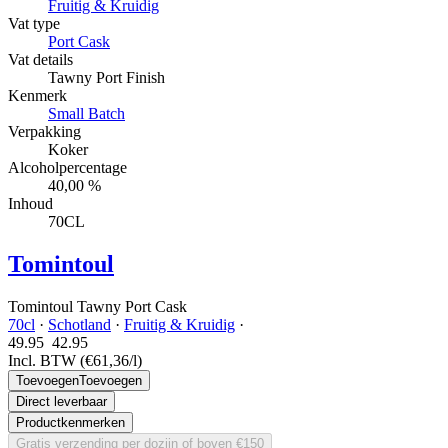
Fruitig & Kruidig
Vat type
Port Cask
Vat details
Tawny Port Finish
Kenmerk
Small Batch
Verpakking
Koker
Alcoholpercentage
40,00 %
Inhoud
70CL
Tomintoul
Tomintoul Tawny Port Cask
70cl
·
Schotland
·
Fruitig & Kruidig
·
49.95
42.
95
Incl. BTW
(€61,36/l)
Toevoegen
Toevoegen
Direct leverbaar
Productkenmerken
Gratis verzending per dozijn of boven €150