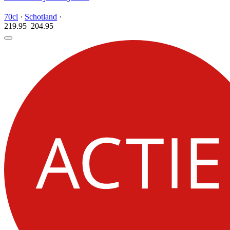
70cl
·
Schotland
·
219.95
204.
95