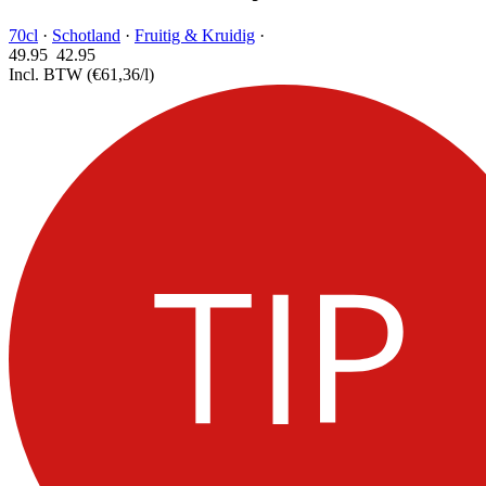
70cl
·
Schotland
·
Fruitig & Kruidig
·
49.95
42.
95
Incl. BTW
(€61,36/l)