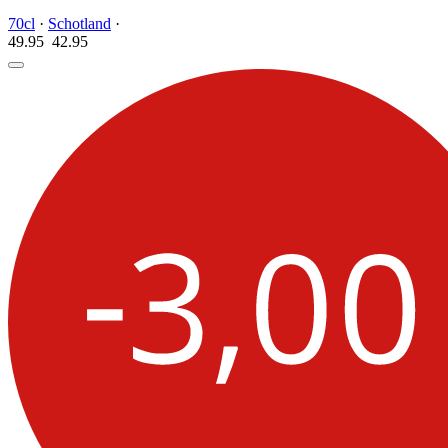
70cl
·
Schotland
·
49.95
42.
95