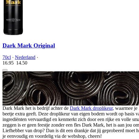
Dark Mark Original
70cl
·
Nederland
·
16.95
14.
50
Dark Mark het is bedrijf achter de
Dark Mark droplikeur
, waarmee je i
beetje extra geeft. Deze droplikeur van eigen bodem wordt op basis v
ingrediënten vervaardigd en kenmerkt zich door een rijke en volle sm
zeggen is er geen feestje zonder een fles Dark Mark, het is aan jou om
Liefhebber van drop? Dan is dit een drankje dat jij geprobeerd moet 
je eenvoudig en voordelig via de webshop, cheers!