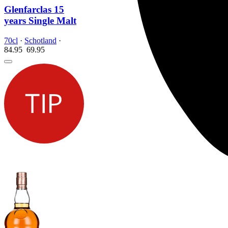
Glenfarclas 15
years Single Malt
70cl
·
Schotland
·
84.95
69.
95