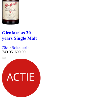
Glenfarclas 30
years Single Malt
70cl
·
Schotland
·
749.95
690.
00