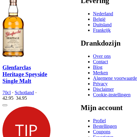
Levering
Nederland
België
Duitsland
Frankrijk
Drankdozijn
Over ons
Contact
Glenfarclas
Blog
Merken
Heritage Speyside
Algemene voorwaard
Single Malt
Privacy
Disclaimer
70cl
·
Schotland
·
Cookie-instellingen
42.95
34.
95
Mijn account
Profiel
Bestellingen
Coupons