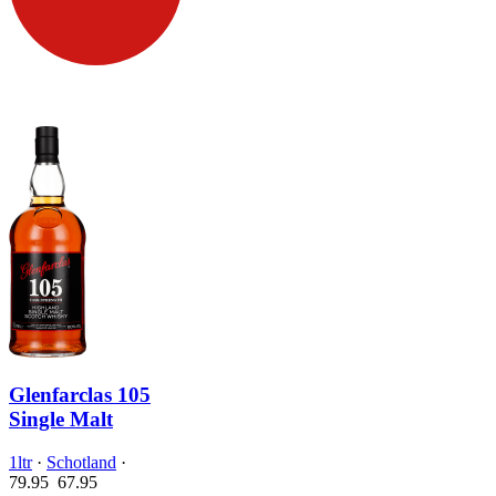
Glenfarclas 105
Single Malt
1ltr
·
Schotland
·
79.95
67.
95