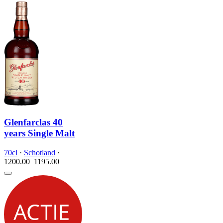
Glenfarclas 40
years Single Malt
70cl
·
Schotland
·
1200.00
1195.
00