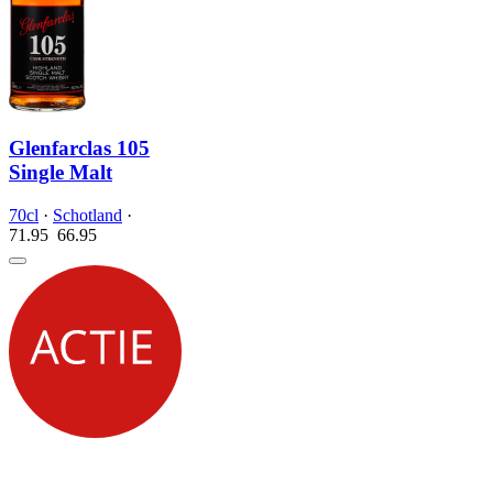
Glenfarclas 105
Single Malt
70cl
·
Schotland
·
71.95
66.
95