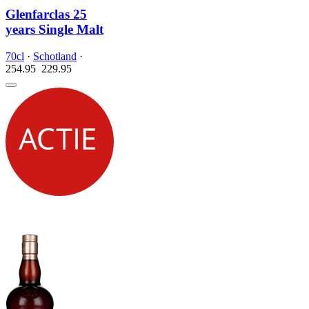
Glenfarclas 25
years Single Malt
70cl
·
Schotland
·
254.95
229.
95