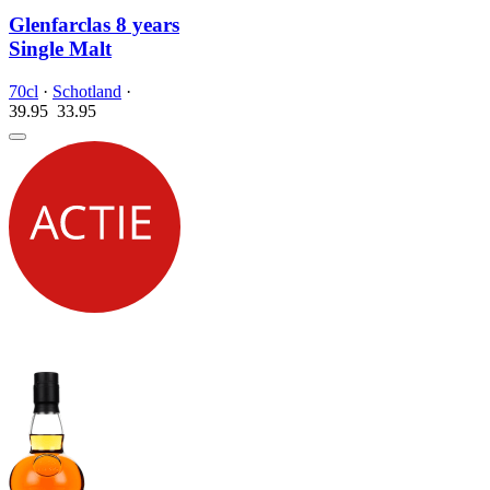
Glenfarclas 8 years
Single Malt
70cl
·
Schotland
·
39.95
33.
95