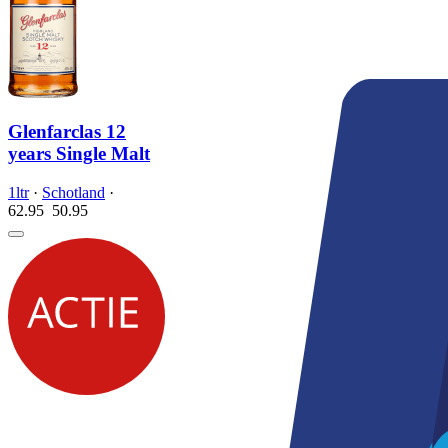
Glenfarclas 12
years Single Malt
1ltr
·
Schotland
·
62.95
50.
95