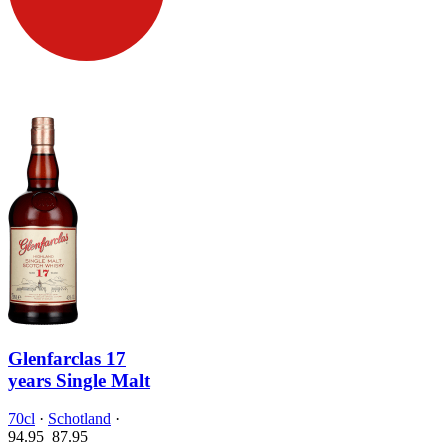
Glenfarclas 17
years Single Malt
70cl
·
Schotland
·
94.95
87.
95