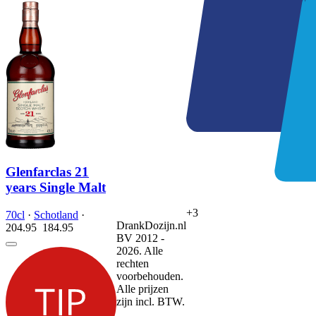
Glenfarclas 21
years Single Malt
+3
70cl
·
Schotland
·
DrankDozijn.nl
204.95
184.
95
BV 2012 -
2026. Alle
rechten
voorbehouden.
Alle prijzen
zijn incl. BTW.