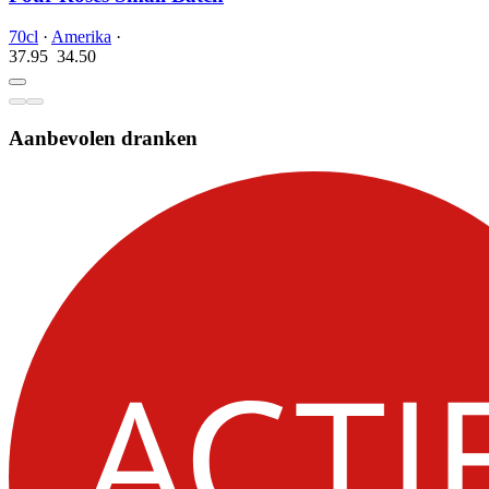
70cl
·
Amerika
·
37.95
34.
50
Aanbevolen dranken