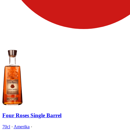
Four Roses Single Barrel
70cl
·
Amerika
·