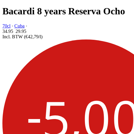
Bacardi 8 years Reserva Ocho
70cl
·
Cuba
·
34.95
29.
95
Incl. BTW
(€42,79/l)