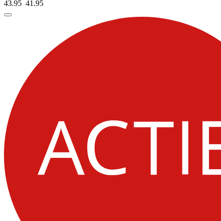
43.95
41.
95