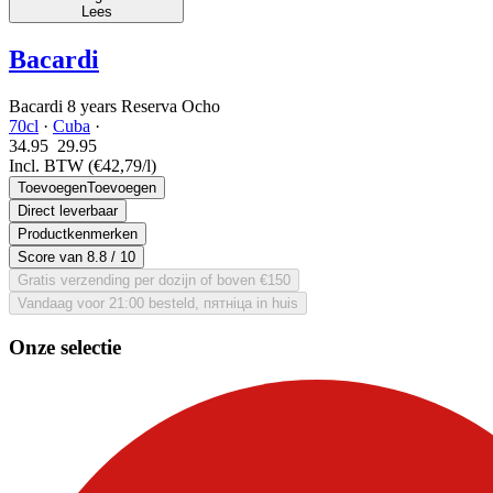
Lees
Bacardi
Bacardi 8 years Reserva Ocho
70cl
·
Cuba
·
34.95
29.
95
Incl. BTW
(€42,79/l)
Toevoegen
Toevoegen
Direct leverbaar
Productkenmerken
Score van
8.8
/ 10
Gratis verzending per dozijn of boven €150
Vandaag voor 21:00 besteld, пятніца in huis
Onze selectie