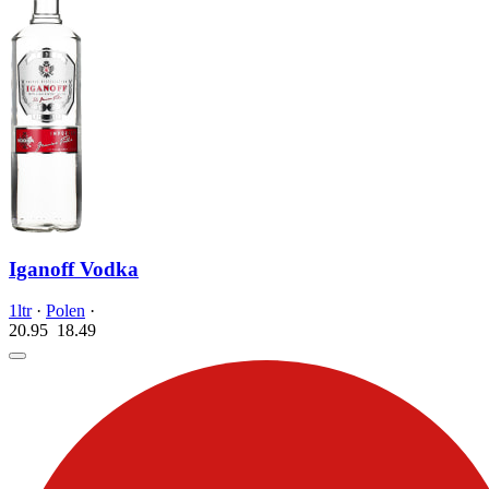
Iganoff Vodka
1ltr
·
Polen
·
20.95
18.
49