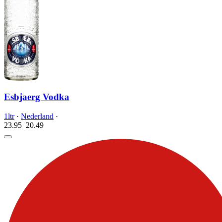
Esbjaerg Vodka
1ltr
·
Nederland
·
23.95
20.
49