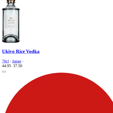
Ukiyo Rice Vodka
70cl
·
Japan
·
44.95
37.
50