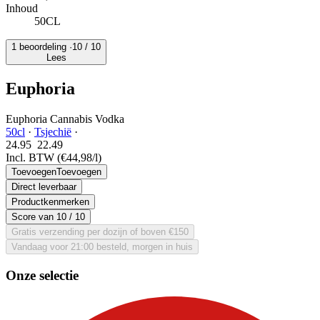
Inhoud
50CL
1 beoordeling ·
10
/ 10
Lees
Euphoria
Euphoria Cannabis Vodka
50cl
·
Tsjechië
·
24.95
22.
49
Incl. BTW
(€44,98/l)
Toevoegen
Toevoegen
Direct leverbaar
Productkenmerken
Score van
10
/ 10
Gratis verzending per dozijn of boven €150
Vandaag voor 21:00 besteld, morgen in huis
Onze selectie