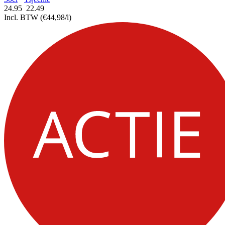
24.95
22.
49
Incl. BTW
(€44,98/l)