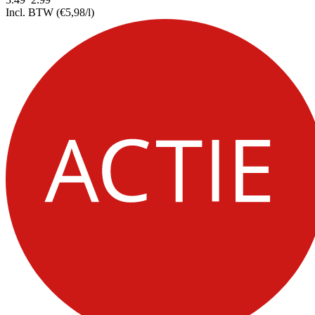
Incl. BTW
(€5,98/l)