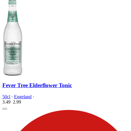
Fever Tree Elderflower Tonic
50cl
·
Engeland
·
3.49
2.
99