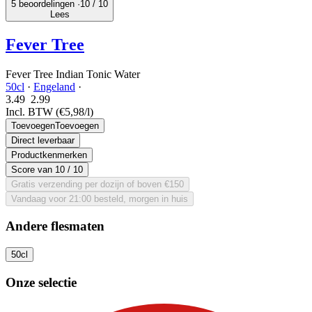
5 beoordelingen ·
10
/ 10
Lees
Fever Tree
Fever Tree Indian Tonic Water
50cl
·
Engeland
·
3.49
2.
99
Incl. BTW
(€5,98/l)
Toevoegen
Toevoegen
Direct leverbaar
Productkenmerken
Score van
10
/ 10
Gratis verzending per dozijn of boven €150
Vandaag voor 21:00 besteld, morgen in huis
Andere flesmaten
50cl
Onze selectie