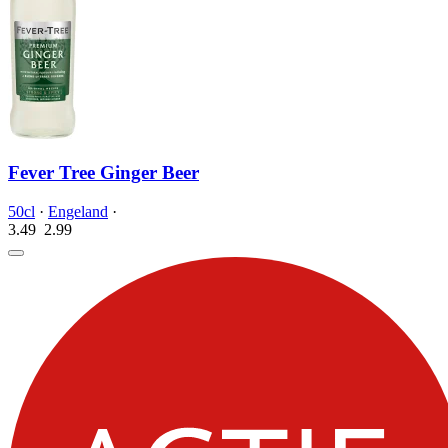
Fever Tree Ginger Beer
50cl
·
Engeland
·
3.49
2.
99