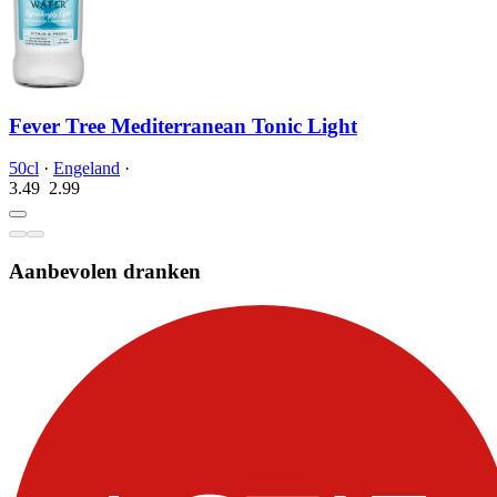
Fever Tree Mediterranean Tonic Light
50cl
·
Engeland
·
3.49
2.
99
Aanbevolen dranken