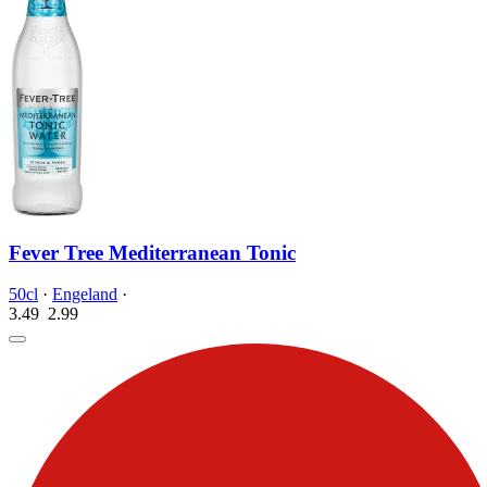
Fever Tree Mediterranean Tonic
50cl
·
Engeland
·
3.49
2.
99