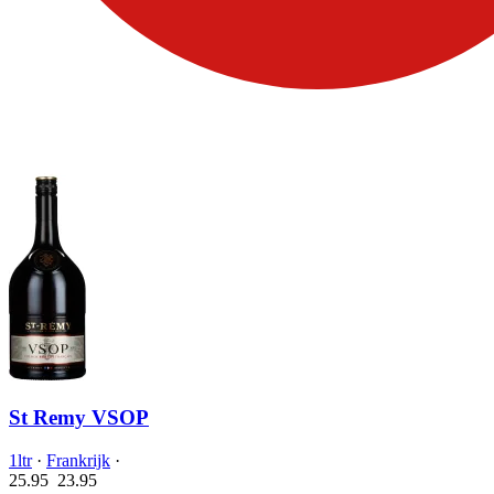
St Remy VSOP
1ltr
·
Frankrijk
·
25.95
23.
95