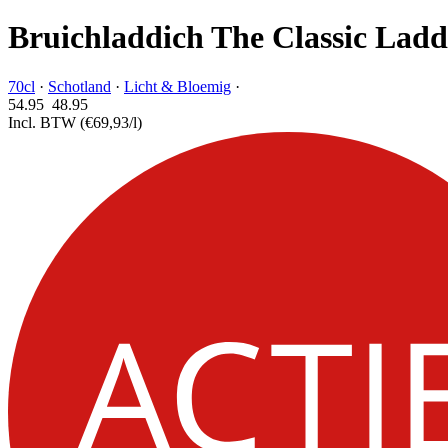
Bruichladdich The Classic Ladd
70cl
·
Schotland
·
Licht & Bloemig
·
54.95
48.
95
Incl. BTW
(€69,93/l)