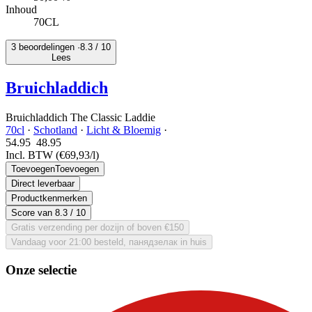
Inhoud
70CL
3 beoordelingen ·
8.3
/ 10
Lees
Bruichladdich
Bruichladdich The Classic Laddie
70cl
·
Schotland
·
Licht & Bloemig
·
54.95
48.
95
Incl. BTW
(€69,93/l)
Toevoegen
Toevoegen
Direct leverbaar
Productkenmerken
Score van
8.3
/ 10
Gratis verzending per dozijn of boven €150
Vandaag voor 21:00 besteld, панядзелак in huis
Onze selectie