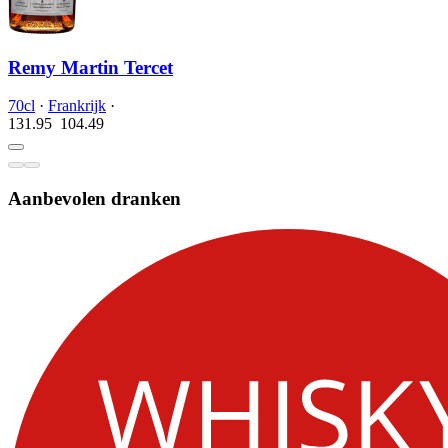
Remy Martin Tercet
70cl
·
Frankrijk
·
131.95
104.
49
Aanbevolen dranken