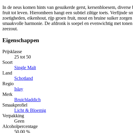
In de neus komen hints van gesuikerde gerst, kersenbloesem, diverse
fruit tot leven. Hieromheen hangt een subtiel ziltige toets. Verfijnde 
zoetigheden, eikenhout, rijp groen fruit, mout en bruine suiker zorgen
smaakvolle harmonie. De afdronk is soepel en evenwichtig met tonen 
zeezout.
Eigenschappen
Prijsklasse
25 tot 50
Soort
Single Malt
Land
Schotland
Regio
Islay
Merk
Bruichladdich
Smaakprofiel
Licht & Bloemig
Verpakking
Geen
Alcoholpercentage
50,00 %