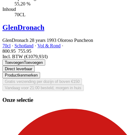
55,20 %
Inhoud
70CL
GlenDronach
GlenDronach 28 years 1993 Oloroso Puncheon
70cl
·
Schotland
·
Vol & Rond
·
800.95
755.
95
Incl. BTW
(€1079,93/l)
Toevoegen
Toevoegen
Direct leverbaar
Productkenmerken
Gratis verzending per dozijn of boven €150
Vandaag voor 21:00 besteld, morgen in huis
Onze selectie