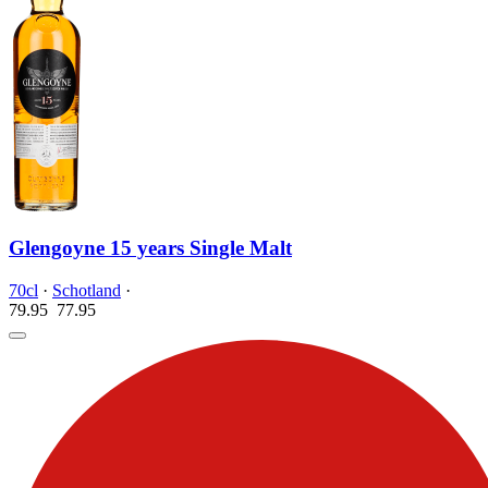
Glengoyne 15 years Single Malt
70cl
·
Schotland
·
79.95
77.
95