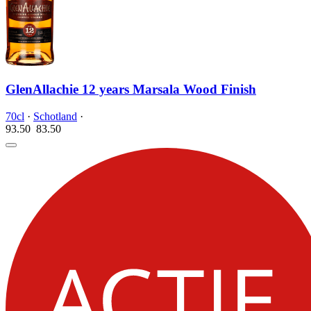
GlenAllachie 12 years Marsala Wood Finish
70cl
·
Schotland
·
93.50
83.
50