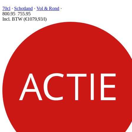
70cl
·
Schotland
·
Vol & Rond
·
800.95
755.
95
Incl. BTW
(€1079,93/l)