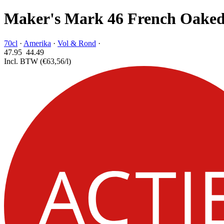
Maker's Mark 46 French Oake
70cl
·
Amerika
·
Vol & Rond
·
47.95
44.
49
Incl. BTW
(€63,56/l)