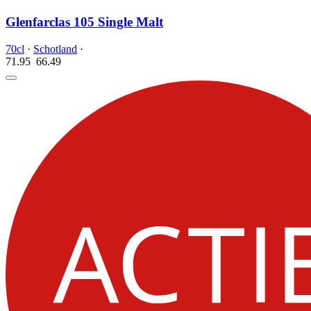
Glenfarclas 105 Single Malt
70cl
·
Schotland
·
71.95
66.
49