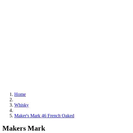
Home
Whisky
Maker's Mark 46 French Oaked
Makers Mark