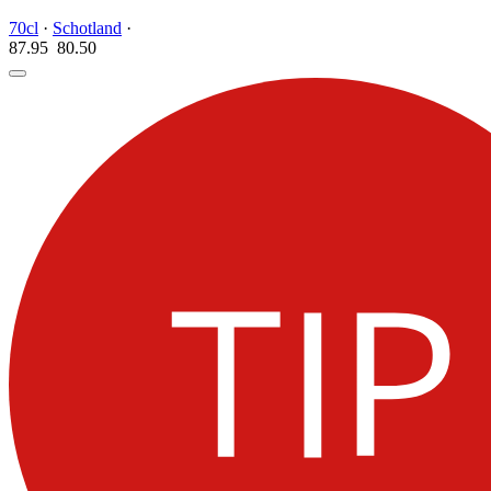
70cl
·
Schotland
·
87.95
80.
50