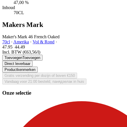
47,00 %
Inhoud
70CL
Makers Mark
Maker's Mark 46 French Oaked
70cl
·
Amerika
·
Vol & Rond
·
47.95
44.
49
Incl. BTW
(€63,56/l)
Toevoegen
Toevoegen
Direct leverbaar
Productkenmerken
Gratis verzending per dozijn of boven €150
Vandaag voor 21:00 besteld, панядзелак in huis
Onze selectie