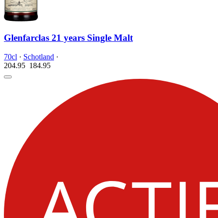
Glenfarclas 21 years Single Malt
70cl
·
Schotland
·
204.95
184.
95