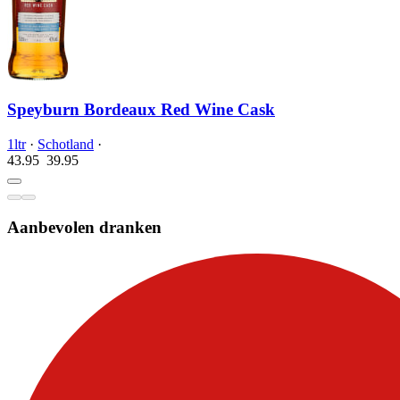
Speyburn Bordeaux Red Wine Cask
1ltr
·
Schotland
·
43.95
39.
95
Aanbevolen dranken