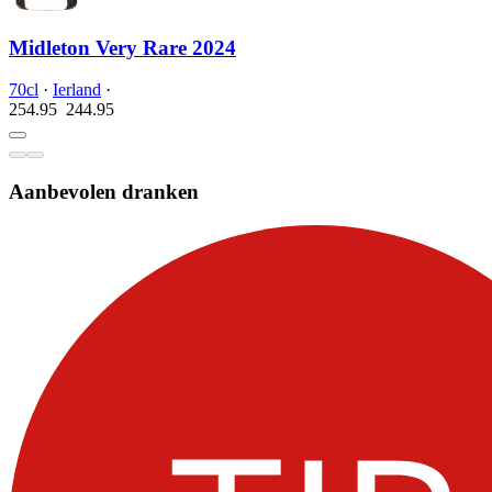
Midleton Very Rare 2024
70cl
·
Ierland
·
254.95
244.
95
Aanbevolen dranken