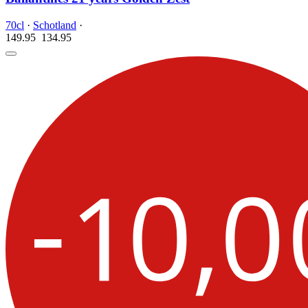
70cl
·
Schotland
·
149.95
134.
95