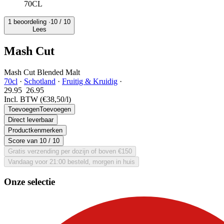
70CL
1 beoordeling ·
10
/ 10
Lees
Mash Cut
Mash Cut Blended Malt
70cl
·
Schotland
·
Fruitig & Kruidig
·
29.95
26.
95
Incl. BTW
(€38,50/l)
Toevoegen
Toevoegen
Direct leverbaar
Productkenmerken
Score van
10
/ 10
Gratis verzending per dozijn of boven €150
Vandaag voor 21:00 besteld, morgen in huis
Onze selectie