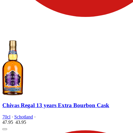
Chivas Regal 13 years Extra Bourbon Cask
70cl
·
Schotland
·
47.95
43.
95