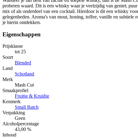
Wanneer je fan bent van zachte en soepele whisky, dan is de Mash C
proberen waard. Dit is een whisky waar je veelzijdig van geniet; puur o
mix of als onderdeel van een cocktail. Hierdoor is dit een whisky voor
gelegenheden. Aroma's van mout, honing, toffee, vanille en subtiele 
je hierin ontdekken.
Eigenschappen
Prijsklasse
tot 25
Soort
Blended
Land
Schotland
Merk
Mash Cut
Smaakprofiel
Fruitig & Kruidig
Kenmerk
Small Batch
Verpakking
Geen
Alcoholpercentage
43,00 %
Inhoud