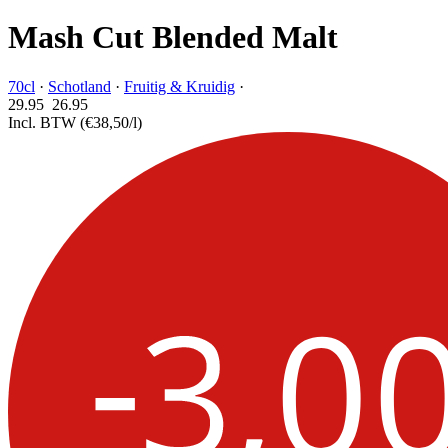
Mash Cut Blended Malt
70cl
·
Schotland
·
Fruitig & Kruidig
·
29.95
26.
95
Incl. BTW
(€38,50/l)